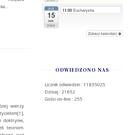
nia…
SIE
11:00
Eucharystia
15
sob.
2026
Zobacz kalendarz
ODWIEDZONO NAS
Licznik odwiedzin : 11835025
Dzisiaj : 21652
Gości on-line : 255
iej wierzy
cielom[1],
i doktrynie,
eli teoriom.
skiego jest