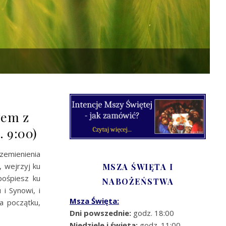
zem z
. 9:00)
emienienia
 wejrzyj ku
MSZA ŚWIĘTA I
ośpiesz ku
NABOŻEŃSTWA
i Synowi, i
Msza Święta:
a początku,
Dni powszednie:
godz. 18:00
Niedziele i święta:
godz. 11:00