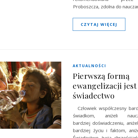
Proboszcza, zdolna do naucza
CZYTAJ WIĘCEJ
AKTUALNOŚCI
Pierwszą formą
ewangelizacji jest
świadectwo
Człowiek współczesny bardz
świadkom, aniżeli nauczy
bardziej doświadczeniu, aniżel
bardziej życiu i faktom, aniż
Świadectwo życia chrześcijań