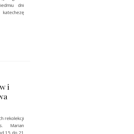
iedmiu dni
ć katechezę
w i
wa
 rekolekcji
s. Marian
 od 15 do 21