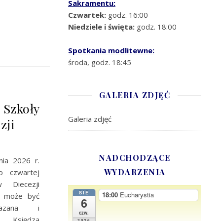
Sakramentu:
Czwartek:
godz. 16:00
Niedziele i święta:
godz. 18:00
Spotkania modlitewne:
środa, godz. 18:45
GALERIA ZDJĘĆ
 Szkoły
Galeria zdjęć
zji
NADCHODZĄCE
ia 2026 r.
WYDARZENIA
o czwartej
w Diecezji
SIE
18:00
Eucharystia
tą może być
6
azana i
czw.
 Księdza
2026