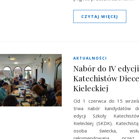
CZYTAJ WIĘCEJ
AKTUALNOŚCI
Nabór do IV edycji
Katechistów Diece
Kieleckiej
Od 1 czerwca do 15 wrześn
trwa nabór kandydatów d
edycji Szkoły Katechistó
Kieleckiej (SKDK). Katechis
osoba świecka, wsk
rekomendowana przez