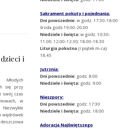
Sakrament pokuty i pojednania:
Dni powszednie:
w godz. 17:30-18:00
środa godz.19.00-20.00
Niedziele i święta:
w godz. 10:30-
11.00; 12.00-12.30; 18.00-18.30
Liturgia pokutna
(I piątek m-ca):
18.45
dzieci i
Jutrznia:
Dni powszednie:
godz. 8:00
Młodych
Niedziele i święta:
godz. 9:00
ch się przy
i swój czas
Nieszpory:
aniowach, w
Dni powszednie:
godz. 17:30
iezwykle
Niedziele i święta:
godz. 18:00
do wędrówek
 deszczowa
Adoracja Najświętszego