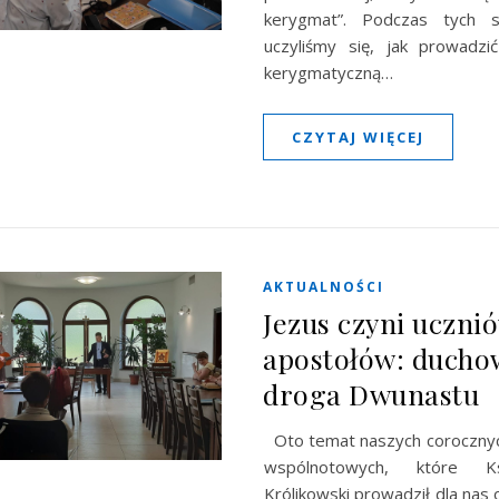
kerygmat”. Podczas tych s
uczyliśmy się, jak prowadzi
kerygmatyczną…
CZYTAJ WIĘCEJ
AKTUALNOŚCI
Jezus czyni ucznió
apostołów: ducho
droga Dwunastu
Oto temat naszych corocznych
wspólnotowych, które K
Królikowski prowadził dla nas