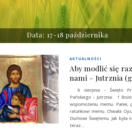
Data: 17-18 października
AKTUALNOŚCI
Aby modlić się ra
nami – Jutrznia (g
6 sierpnia – Święto Prz
Pańskiego – Jutrznia: † Boże,
wspomożeniu memu. Panie, p
ratunkowi memu. Chwała Ojcu 
Duchowi Świętemu. Jak była n
teraz…