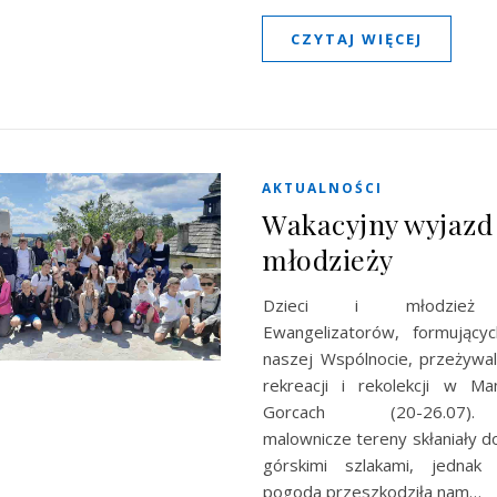
CZYTAJ WIĘCEJ
AKTUALNOŚCI
Wakacyjny wyjazd 
młodzieży
Dzieci i młodzież 
Ewangelizatorów, formujący
naszej Wspólnocie, przeżywal
rekreacji i rekolekcji w M
Gorcach (20-26.07). N
malownicze tereny skłaniały 
górskimi szlakami, jednak
pogoda przeszkodziła nam…