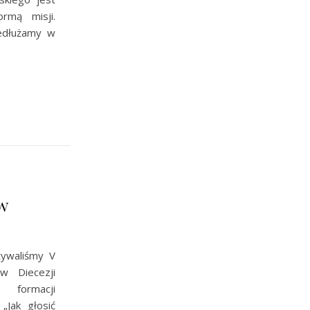
ormą misji.
zedłużamy w
w
j
ywaliśmy V
w Diecezji
formacji
„Jak głosić