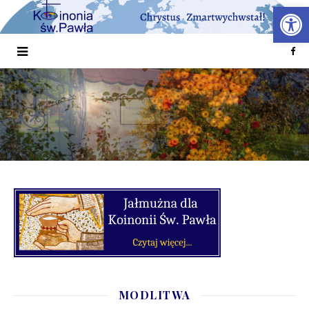
Otwórz 
MODLITWA