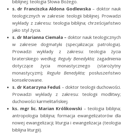
biblijnej; teologia Słowa Bożego.
s. dr Franciszka Aldona Godlewska
– doktor nauk
teologicznych w zakresie teologii biblijnej. Prowadzi
wykłady z zakresu: teologia biblijna; chrześcijaństwo
jako styl życia.
s. dr Marianna Ciemała –
doktor nauk teologicznych
w zakresie dogmatyki (specjalizacja: patrologia).
Prowadzi wykłady z zakresu: teologia życia
braterskiego według
Reguły Benedykta;
zagadnienia
dotyczące życia monastycznego (starożytny
monastycyzm);
Reguła Benedykta;
posłuszeństwo
konsekrowane.
s. dr Katarzyna Feduś
– doktor teologii duchowości.
Prowadzi wykłady z zakresu: teologii modlitwy;
duchowości karmelitańskiej.
ks. mgr lic. Marian Królikowski
– teologia biblijna;
antropologia biblijna; formacja ewangelizatorów dla
nowej ewangelizacji; liturgia i ewangelizacja (teologia
biblijna liturgii).