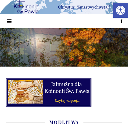
Otwórz 
MODLITWA