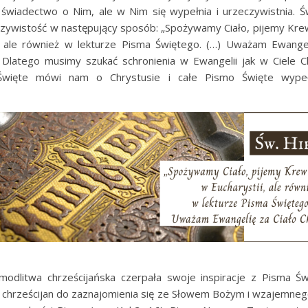
e świadectwo o Nim, ale w Nim się wypełnia i urzeczywistnia. Ś
czywistość w następujący sposób: „Spożywamy Ciało, pijemy Kre
, ale również w lekturze Pisma Świętego. (…) Uważam Ewangel
. Dlatego musimy szukać schronienia w Ewangelii jak w Ciele C
Święte mówi nam o Chrystusie i całe Pismo Święte wypeł
odlitwa chrześcijańska czerpała swoje inspiracje z Pisma Św
chrześcijan do zaznajomienia się ze Słowem Bożym i wzajemneg