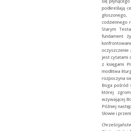
się płynącego
podkreślają c
głoszonego, 
codziennego 
Starym Testa
fundament ży
konfrontowa
oczyszczenie 
jest cytatami 
z księgami P
modlitwa litu
rozpoczyna się
Boga pośród s
której zgrom
wzywającej Bog
Później nastę
Słowie i przen
Chrześcijańst