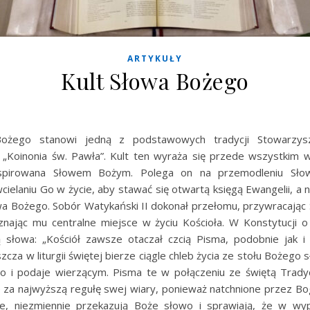
ARTYKUŁY
Kult Słowa Bożego
ożego stanowi jedną z podstawowych tradycji Stowarzysz
 „Koinonia św. Pawła”. Kult ten wyraża się przede wszystkim w
nspirowana Słowem Bożym. Polega on na przemodleniu Sło
cielaniu Go w życie, aby stawać się otwartą księgą Ewangelii, a 
wa Bożego. Sobór Watykański II dokonał przełomu, przywracając
znając mu centralne miejsce w życiu Kościoła. W Konstytucji o
słowa: „Kościół zawsze otaczał czcią Pisma, podobnie jak i
zcza w liturgii świętej bierze ciągle chleb życia ze stołu Bożego s
 i podaje wierzącym. Pisma te w połączeniu ze świętą Tradyc
za najwyższą regułę swej wiary, ponieważ natchnione przez Bog
e, niezmiennie przekazują Boże słowo i sprawiają, że w wy