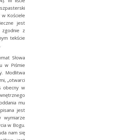
). W liście
szpasterski
y w Kościele
ieczne jest
 zgodnie z
nym tekście
.
rymat Słowa
u w Piśmie
y. Modlitwa
mi, „otwarci
us obecny w
ewnętrznego
 oddania mu
pisana jest
w wymiarze
ycia w Bogu.
 uda nam się
żliwe jest