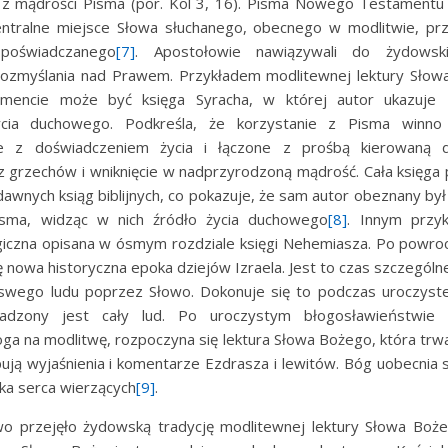
 z mądrości Pisma (por. Kol 3, 16). Pisma Nowego Testamentu 
entralne miejsce Słowa słuchanego, obecnego w modlitwie, p
poświadczanego
[7]
. Apostołowie nawiązywali do żydowskie
rozmyślania nad Prawem. Przykładem modlitewnej lektury Sło
mencie może być księga Syracha, w której autor ukazuje 
cia duchowego. Podkreśla, że korzystanie z Pisma winno 
ne z doświadczeniem życia i łączone z prośbą kierowaną
z grzechów i wniknięcie w nadprzyrodzoną mądrość. Cała księga 
dawnych ksiąg biblijnych, co pokazuje, że sam autor obeznany by
isma, widząc w nich źródło życia duchowego
[8]
. Innym przy
rgiczna opisana w ósmym rozdziale księgi Nehemiasza. Po powroc
 nowa historyczna epoka dziejów Izraela. Jest to czas szczególn
wego ludu poprzez Słowo. Dokonuje się to podczas uroczystej l
adzony jest cały lud. Po uroczystym błogosławieństwie i 
a na modlitwę, rozpoczyna się lektura Słowa Bożego, która trwa
pują wyjaśnienia i komentarze Ezdrasza i lewitów. Bóg uobecnia
ika serca wierzących
[9]
.
wo przejęło żydowską tradycję modlitewnej lektury Słowa Boż