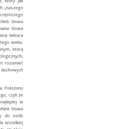
, który jak
ych „naszego
jczęstszego
chleb Słowa
hania Słowa
wna lektura
tego wieku.
wnym, którą
logicznych,
et rozumieć
w duchowych
a. Położono
go, czyli że
ajlepiej w
fanii Słowa
ię do osób
a wszelkiej