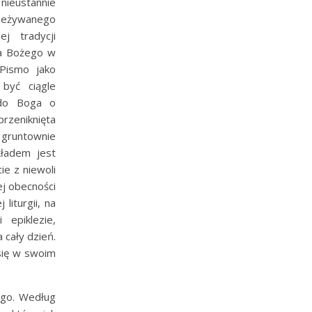
nieustannie
rzeżywanego
j tradycji
wa Bożego w
Pismo jako
być ciągle
 do Boga o
przeniknięta
ł gruntownie
kładem jest
ie z niewoli
ej obecności
iturgii, na
epiklezie,
 cały dzień.
 się w swoim
ego. Według