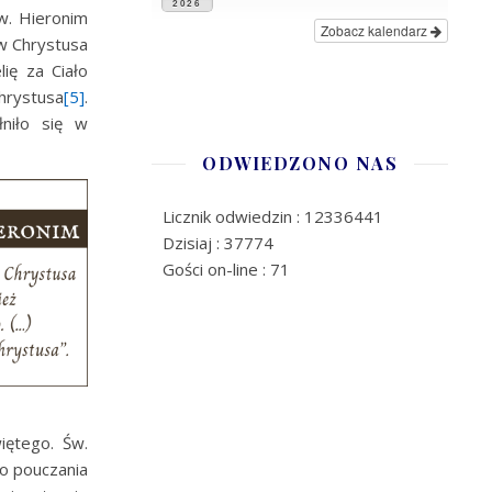
2026
w. Hieronim
Zobacz kalendarz
w Chrystusa
ię za Ciało
hrystusa
[5]
.
niło się w
ODWIEDZONO NAS
Licznik odwiedzin : 12336441
Dzisiaj : 37774
Gości on-line : 71
iętego. Św.
o pouczania