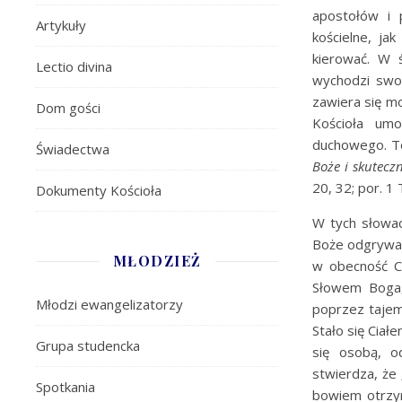
apostołów i 
Artykuły
kościelne, ja
kierować. W ś
Lectio divina
wychodzi swoi
zawiera się mo
Dom gości
Kościoła um
duchowego. To
Świadectwa
Boże i skutecz
20, 32; por. 1 
Dokumenty Kościoła
W tych słowac
Boże odgrywało
MŁODZIEŻ
w obecność Ch
Słowem Boga, 
Młodzi ewangelizatorzy
poprzez tajemn
Stało się Ciał
Grupa studencka
się osobą, o
stwierdza, że
Spotkania
bowiem otrzym