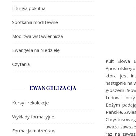
Liturgia pokutna
Spotkania modlitewne
Modlitwa wstawiennicza
Ewangelia na Niedzielę
Kult Słowa B
Czytania
Apostolskiego
która jest i
następnie na w
EWANGELIZACJA
głoszeniu Sło
Ludowi i przy
Kursy i rekolekcje
Bożym padają 
Pańskie. Zwłas
Wykłady formacyjne
Chrystusowego
uważa zawsze 
Formacja małżeństw
raz na zawsz