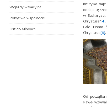
nie tylko daj
Wyjazdy wakacyjne
oddaje tę rze
w Eucharystii
Pobyt we wspólnocie
Chrystusa”
[4]
Całe Pismo 
List do Młodych
Chrystusie
[6]
.
Od początku m
Paweł wzywał 