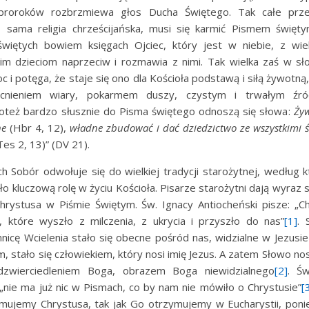
proroków rozbrzmiewa głos Ducha Świętego. Tak całe prze
k sama religia chrześcijańska, musi się karmić Pismem święty
więtych bowiem księgach Ojciec, który jest w niebie, z wiel
m dzieciom naprzeciw i rozmawia z nimi. Tak wielka zaś w s
c i potęga, że staje się ono dla Kościoła podstawą i siłą żywotną, 
ocnieniem wiary, pokarmem duszy, czystym i trwałym źró
też bardzo słusznie do Pisma świętego odnoszą się słowa:
Żyw
ne
(Hbr 4, 12),
władne zbudować i dać dziedzictwo ze wszystkimi 
Tes 2, 13)” (DV 21).
h Sobór odwołuje się do wielkiej tradycji starożytnej, według 
 kluczową rolę w życiu Kościoła. Pisarze starożytni dają wyraz 
rystusa w Piśmie Świętym. Św. Ignacy Antiocheński pisze: „Ch
które wyszło z milczenia, z ukrycia i przyszło do nas”
[1]
. 
icę Wcielenia stało się obecne pośród nas, widzialne w Jezusie
em, stało się człowiekiem, który nosi imię Jezus. A zatem Słowo nosi
dzwierciedleniem Boga, obrazem Boga niewidzialnego
[2]
. Ś
 „nie ma już nic w Pismach, co by nam nie mówiło o Chrystusie”
[
ujemy Chrystusa, tak jak Go otrzymujemy w Eucharystii, pon