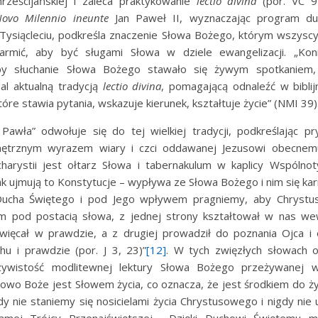
rześcijańskiej i zaleca praktykowanie
lectio divina
(por. VC 94
ovo Milennio ineunte
Jan Paweł II, wyznaczając program du
I Tysiącleciu, podkreśla znaczenie Słowa Bożego, którym wszysc
karmić, aby być sługami Słowa w dziele ewangelizacji. „Kon
by słuchanie Słowa Bożego stawało się żywym spotkaniem,
al aktualną tradycją
lectio divina
, pomagającą odnaleźć w biblij
óre stawia pytania, wskazuje kierunek, kształtuje życie” (NMI 39)
 Pawła” odwołuje się do tej wielkiej tradycji, podkreślając p
ętrznym wyrazem wiary i czci oddawanej Jezusowi obecnem
harystii jest ołtarz Słowa i tabernakulum w kaplicy Wspólnot
k ujmują to Konstytucje – wypływa ze Słowa Bożego i nim się kar
 Ducha Świętego i pod Jego wpływem pragniemy, aby Chryst
ym pod postacią słowa, z jednej strony kształtował w nas w
święcał w prawdzie, a z drugiej prowadził do poznania Ojca i
u i prawdzie (por. J 3, 23)”
[12]
. W tych zwięzłych słowach o
zywistość modlitewnej lektury Słowa Bożego przeżywanej 
łowo Boże jest Słowem życia, co oznacza, że jest środkiem do ż
y nie staniemy się nosicielami życia Chrystusowego i nigdy nie
amej Trójcy Przenajświętszej. Dzięki Duchowi Świętemu mo