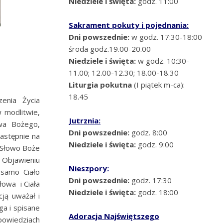
Niedziele i święta:
godz. 11:00
Sakrament pokuty i pojednania:
Dni powszednie:
w godz. 17:30-18:00
środa godz.19.00-20.00
Niedziele i święta:
w godz. 10:30-
11.00; 12.00-12.30; 18.00-18.30
Liturgia pokutna
(I piątek m-ca):
18.45
enia Życia
 modlitwie,
Jutrznia:
wa Bożego,
Dni powszednie:
godz. 8:00
następnie na
Niedziele i święta:
godz. 9:00
 Słowo Boże
 Objawieniu
Nieszpory:
 samo Ciało
Dni powszednie:
godz. 17:30
łowa i Ciała
Niedziele i święta:
godz. 18:00
ją uważał i
a i spisane
Adoracja Najświętszego
powiedziach