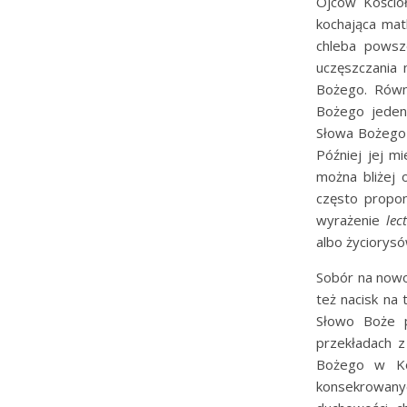
Ojców Kościo
kochająca mat
chleba powsze
uczęszczania 
Bożego. Równ
Bożego jeden 
Słowa Bożeg
Później jej m
można bliżej 
często propo
wyrażenie
lec
albo życiorysó
Sobór na nowo
też nacisk na 
Słowo Boże p
przekładach z
Bożego w Koś
konsekrowanyc