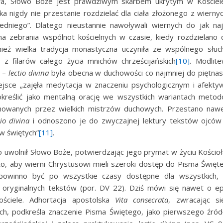
ła, Słowo Boże jest prawdziwym skarbem ukrytym w Kościele
ka nigdy nie przestanie rozdzielać dla ciała złożonego z wiern
dniego”. Dlatego nieustannie nawoływali wiernych do jak na
na zebrania wspólnot kościelnych w czasie, kiedy rozdzielano 
ież wielka tradycja monastyczna uczyniła ze wspólnego słuc
z filarów całego życia mnichów chrześcijańskich
[10]
. Modlite
o –
lectio divina
była obecna w duchowości co najmniej do piętnas
iejsce „zajęła medytacja w znaczeniu psychologicznym i afekty
określić jako mentalną orację we wszystkich wariantach metodo
nowanych przez wielkich mistrzów duchowych. Przestano naw
tio divina
i odnoszono je do zwyczajnej lektury tekstów ojcó
w świętych”
[11]
.
 uwolnił Słowo Boże, potwierdzając jego prymat w życiu Kościoł
to, aby wierni Chrystusowi mieli szeroki dostęp do Pisma Święte
owinno być po wszystkie czasy dostępne dla wszystkich, n
 oryginalnych tekstów (por. DV 22). Dziś mówi się nawet o epi
ciele. Adhortacja apostolska
Vita consecrata
, zwracając s
h, podkreśla znaczenie Pisma Świętego, jako pierwszego źródł