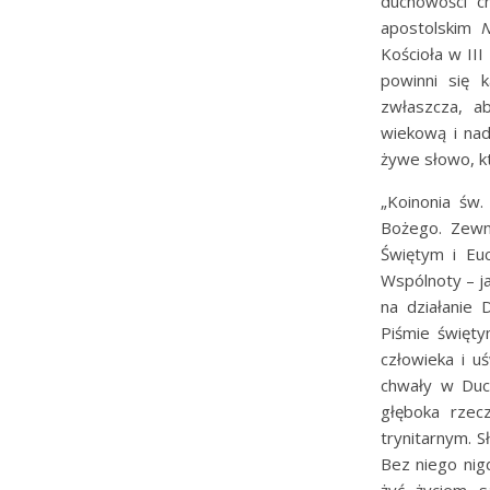
duchowości ch
apostolskim
N
Kościoła w II
powinni się 
zwłaszcza, a
wiekową i nad
żywe słowo, kt
„Koinonia św.
Bożego. Zewn
Świętym i Euc
Wspólnoty – ja
na działanie
Piśmie święt
człowieka i u
chwały w Duch
głęboka rzec
trynitarnym. S
Bez niego nigd
żyć życiem s