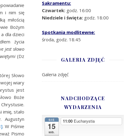
Sakramentu:
powiadanie
Czwartek:
godz. 16:00
m i nim się
Niedziele i święta:
godz. 18:00
ką miłością
łowie Bożym
Spotkania modlitewne:
a dla dzieci
środa, godz. 18:45
dłem życia
e jest słowo
świętymi
(Dz
GALERIA ZDJĘĆ
Galeria zdjęć
której Słowo
swojej wiary
rystus jest
Słowo Boże
NADCHODZĄCE
 Chrystusie.
WYDARZENIA
 imię, stało
w. Augustyn
SIE
11:00
Eucharystia
15
3]
. W Piśmie
sob.
ieważ Pismo